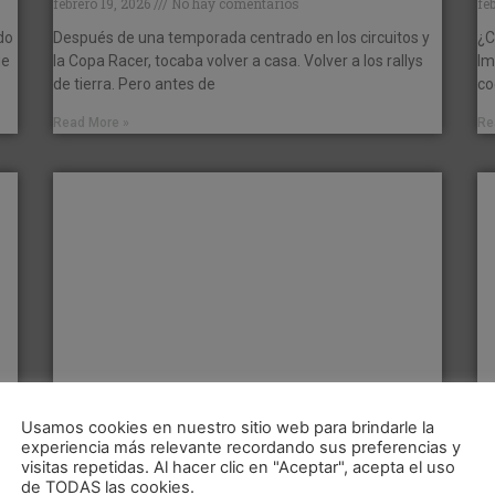
febrero 19, 2026
No hay comentarios
fe
do
Después de una temporada centrado en los circuitos y
¿C
ue
la Copa Racer, tocaba volver a casa. Volver a los rallys
Im
de tierra. Pero antes de
co
Read More »
Re
Usamos cookies en nuestro sitio web para brindarle la
experiencia más relevante recordando sus preferencias y
🚀 Assetto Corsa Rally Update 3.0: clima

visitas repetidas. Al hacer clic en "Aceptar", acepta el uso
n
dinámico, nieve real en Montecarlo, 2
l
de TODAS las cookies.