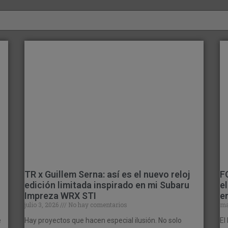
TR x Guillem Serna: así es el nuevo reloj
F
edición limitada inspirado en mi Subaru
e
Impreza WRX STI
e
julio 3, 2026
No hay comentarios
ma
e
Hay proyectos que hacen especial ilusión. No solo
El