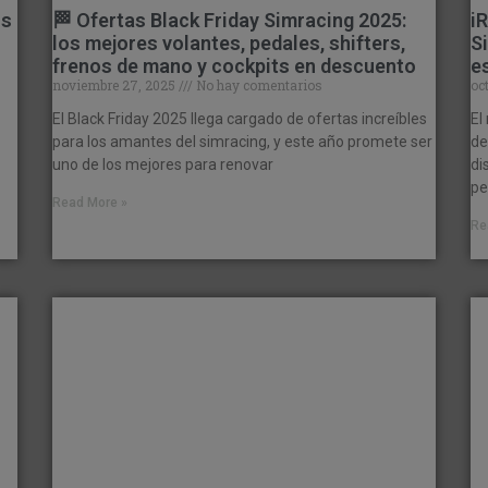
os
🏁 Ofertas Black Friday Simracing 2025:
i
los mejores volantes, pedales, shifters,
S
frenos de mano y cockpits en descuento
e
noviembre 27, 2025
No hay comentarios
oc
El Black Friday 2025 llega cargado de ofertas increíbles
El
para los amantes del simracing, y este año promete ser
de
uno de los mejores para renovar
di
pe
Read More »
Re