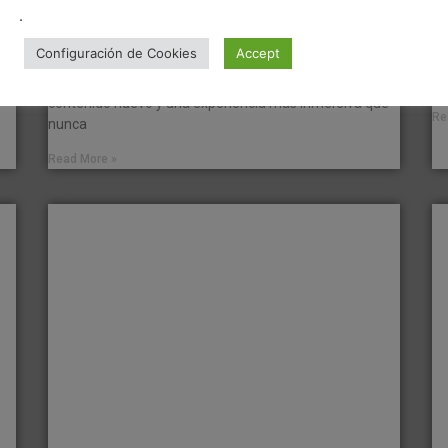
en
coches nuevos y más contenido histórico
.
febrero 14, 2026
No hay comentarios
La
Configuración de Cookies
Accept
La esperada actualización 3.0 de Assetto Corsa Rally ya
De
está disponible, y trae consigo mejoras importantes,
Se
contenido nuevo y una experiencia más inmersiva que
Re
nunca
Read More »