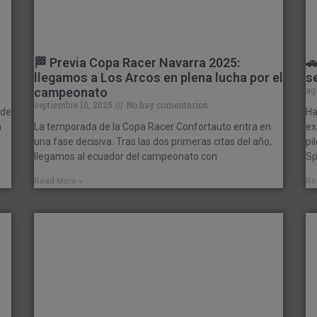
🏁 Previa Copa Racer Navarra 2025:

llegamos a Los Arcos en plena lucha por el
s
ag
campeonato
septiembre 10, 2025
No hay comentarios
 de
Ha
a
La temporada de la Copa Racer Confortauto entra en
ex
una fase decisiva. Tras las dos primeras citas del año,
pi
llegamos al ecuador del campeonato con
Sp
Read More »
Re