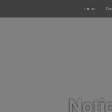
inicio
Gu
Noti