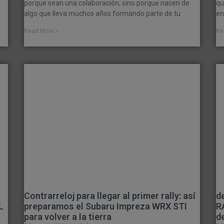
porque sean una colaboración, sino porque nacen de
qu
algo que lleva muchos años formando parte de tu
en
Read More »
Re
Contrarreloj para llegar al primer rally: así
d
L
preparamos el Subaru Impreza WRX STI
R
para volver a la tierra
d