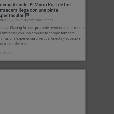
Racing Arcade! El Mario Kart de los
imracers llega con una pinta
spectacular 🏁
tubre 13, 2025
No hay comentarios
 nuevo iRacing Arcade promete revolucionar el mundo
l simracing con una propuesta completamente
stinta: una experiencia divertida, directa y accesible,
ro sin perder ese
ad More »