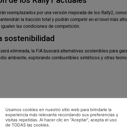
ón de los Rally1 actuales
rán reemplazados por una versión mejorada de los Rally2, cono
ntendrán la tracción total y podrán competir en el nivel más al
 igualen las condiciones de competición.
a sostenibilidad
 será eliminada, la FIA buscará alternativas sostenibles para ga
dio ambiente, explorando combustibles sintéticos y otras tecno
Usamos cookies en nuestro sitio web para brindarle la
experiencia más relevante recordando sus preferencias y
visitas repetidas. Al hacer clic en "Aceptar", acepta el uso
de TODAS las cookies.