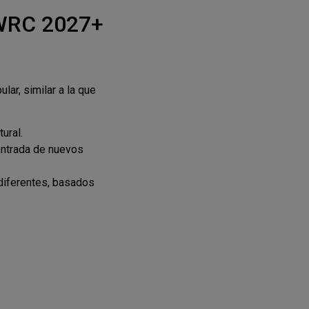
 WRC 2027+
ar, similar a la que
ural.
 entrada de nuevos
 diferentes, basados