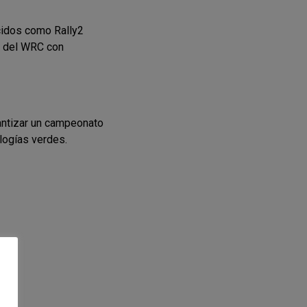
cidos como Rally2
to del WRC con
rantizar un campeonato
logías verdes.