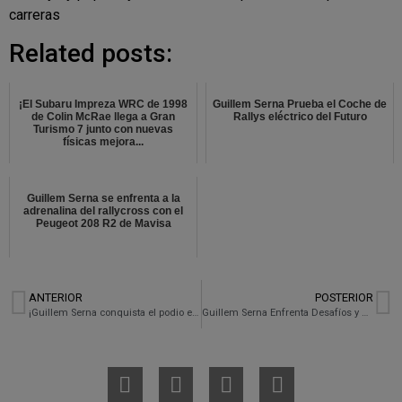
carreras
Related posts:
¡El Subaru Impreza WRC de 1998
Guillem Serna Prueba el Coche de
de Colin McRae llega a Gran
Rallys eléctrico del Futuro
Turismo 7 junto con nuevas
físicas mejora...
Guillem Serna se enfrenta a la
adrenalina del rallycross con el
Peugeot 208 R2 de Mavisa
ANTERIOR
POSTERIOR
¡Guillem Serna conquista el podio en el Rallysprint de Nueno con el nuevo kit de asfalto para el Subaru Impreza!
Guillem Serna Enfrenta Desafíos y Demuestra Determinación en el Rally Empordà 2023 con su Subaru Impreza WRX STI