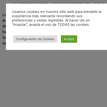
RALLYSPRINT NUENO – SUBARU IMPREZA STI gr.N Rally
Usamos cookies en nuestro sitio web para brindarle la
La victoria en el Rallysprint de Nueno es un testimonio del
experiencia más relevante recordando sus
preferencias y visitas repetidas. Al hacer clic en
arduo trabajo y la dedicación de Guillem Serna en el mundo
"Aceptar", acepta el uso de TODAS las cookies.
del rally. Con el nuevo kit de asfalto para el Subaru Impreza,
.
ha demostrado una vez más su capacidad para superar los
límites y alcanzar nuevas alturas en su carrera como piloto
Configuración de Cookies
Accept
de rally.