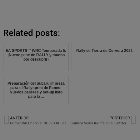
Related posts:
EA SPORTS™ WRC Temporada 5:
Rally de Tierra de Cervera 2021
¡Nuevo pase de RALLY y mucho
por descubrir!
Preparación del Subaru Impreza
para el Rallysprint de Panes:
Nuevos palieres y set-up listo
para la ...
ANTERIOR
POSTERIOR
Primer RALLY con el NUEVO KIT de ASFALTO del SUBARU
Guillem Serna triunfa en el E-Motorsport Show con una exhibición inolvidable