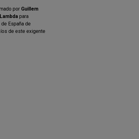
ormado por
Guillem
r Lambda
para
o de España de
fíos de este exigente