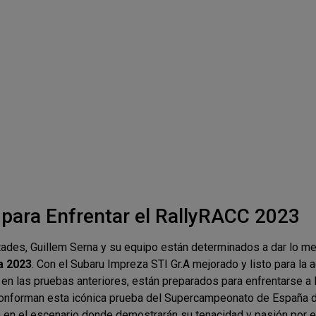
para Enfrentar el RallyRACC 2023
ltades, Guillem Serna y su equipo están determinados a dar lo mej
a 2023
. Con el Subaru Impreza STI Gr.A mejorado y listo para la a
 en las pruebas anteriores, están preparados para enfrentarse a
nforman esta icónica prueba del Supercampeonato de España d
á en el escenario donde demostrarán su tenacidad y pasión por e