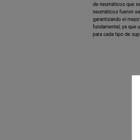
de neumáticos que se
neumáticos fueron se
garantizando el mejor
fundamental, ya que 
para cada tipo de supe