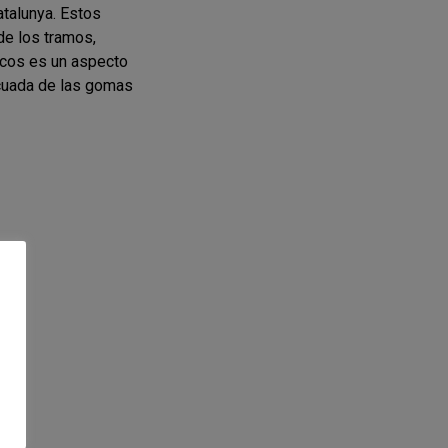
talunya. Estos
e los tramos,
ticos es un aspecto
cuada de las gomas