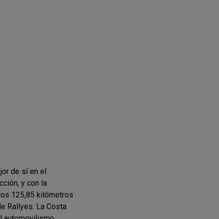
or de sí en el
cción, y con la
 los 125,85 kilómetros
e Rallyes. La Costa
l automovilismo.