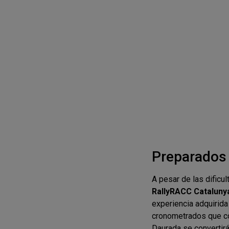
Preparados 
A pesar de las dificu
RallyRACC Cataluny
experiencia adquirida
cronometrados que co
Daurada se convertir