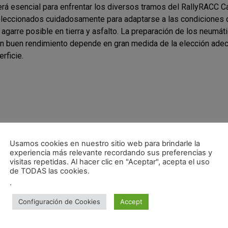
rá esencial para enfrentar los diversos tramos del RallyRACC Ca
leccionados cuidadosamente para adaptarse a las condiciones d
 agarre posible en tierra y asfalto. La preparación de los neumá
un buen rendimiento depende en gran medida de la elección ade
rficie.
Usamos cookies en nuestro sitio web para brindarle la
experiencia más relevante recordando sus preferencias y
visitas repetidas. Al hacer clic en "Aceptar", acepta el uso
de TODAS las cookies.
.
Configuración de Cookies
Accept