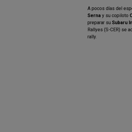
A pocos días del es
Serna
y su copiloto
C
preparar su
Subaru I
Rallyes (S-CER) se ac
rally.