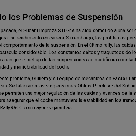
do los Problemas de Suspensión
pasada, el Subaru Impreza STI Gr.A ha sido sometido a una seri
orar su rendimiento en carrera. Sin embargo, los problemas pers
el comportamiento de la suspensión. En el último rally, las caída
bstáculo considerable. Los constantes saltos y traqueteos de l
aban que el set up de las suspensiones se modificara constan
idad y maniobrabilidad del coche.
r este problema, Guillem y su equipo de mecánicos en
Factor L
cas. Se taladraron las suspensiones
Öhlins Prodrive
del Subaru
e permiten una mejor regulación de las caídas y avances de la 
ara asegurar que el coche mantuviera la estabilidad en los tramo
l RallyRACC con mayores garantías.