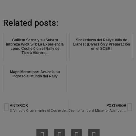
Related posts:
Guillem Serna y su Subaru
Shakedown del Rallye Villa de
Impreza WRX STI: La Experiencia
Llanes: ¡Diversión y Preparación
como Coche 0 en el Rally de
en el SCER!
Tierra Vidrere...
Mapo Motorsport Anuncia su
Ingreso al Mundo del Rally
ANTERIOR
POSTERIOR
El Vínculo Crucial entre el Coche de las Notas y el Éxito en el Rally: La Experiencia en el RALLYSPRINT del RACC de Guillem Serna
Desmontando el Misterio: Abandono en el Rallysprint del RACC y la Investigación en el Taller