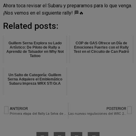
Ahora toca revisar el Subaru y prepararnos para lo que venga.
¡Nos vemos en el siguiente rally! 🏁🔥
Related posts:
Guillem Serna Explora su Lado
COP de GAS Ofrece un Día de
Artístico: De Piloto de Rally a
Emociones Fuertes con el Rally
Aprendiz de Tatuador en Why Not
Test en el Circuito de Can Padró
Tattoo
Un Salto de Categoría: Guillem
Serna Adquiere el Emblemático
Subaru Impreza WRX STI Gr.A
ANTERIOR
POSTERIOR
Primera etapa del Rally La Selva de Terra: Estrenando el Subaru como coche 0
Las nuevas regulaciones del WRC 2027: Una revolución en el mundo del rally