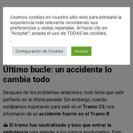
Usamos cookies en nuestro sitio web para brindarle la
experiencia más relevante recordando sus
preferencias y visitas repetidas. Al hacer clic en
"Aceptar", acepta el uso de TODAS las cookies.
.
Configuración de Cookies
Accept
Último bucle: un accidente lo
cambia todo
Después de los problemas anteriores, todo tenía que salir
perfecto en la última pasada. Sin embargo, cuando
estábamos esperando para salir en el
Tramo C3
, nos
informaron de un
accidente fuerte en el Tramo B
.
🚑
El tramo fue neutralizado y tuvo que entrar la
ambulancia
para atender a los pilotos involucrados. Esto