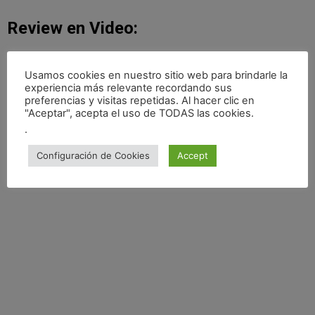
Review en Video:
En nuestro último video, probamos este freno de mano en
Asseto Corsa, con un mod del Scer Virtual y un Volkswagen
Usamos cookies en nuestro sitio web para brindarle la
experiencia más relevante recordando sus
Polo R5. La experiencia fue excepcional, permitiendo un
preferencias y visitas repetidas. Al hacer clic en
control preciso y una sensación de realismo impresionante.
"Aceptar", acepta el uso de TODAS las cookies.
.
Configuración de Cookies
Accept