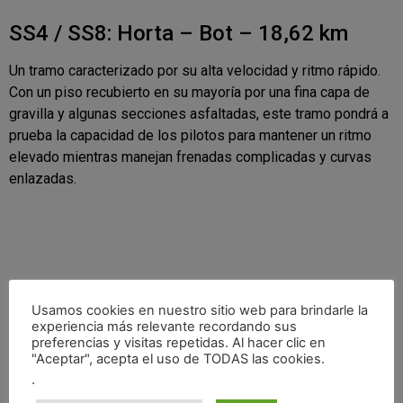
SS4 / SS8: Horta – Bot – 18,62 km
Un tramo caracterizado por su alta velocidad y ritmo rápido.
Con un piso recubierto en su mayoría por una fina capa de
gravilla y algunas secciones asfaltadas, este tramo pondrá a
prueba la capacidad de los pilotos para mantener un ritmo
elevado mientras manejan frenadas complicadas y curvas
enlazadas.
Usamos cookies en nuestro sitio web para brindarle la
experiencia más relevante recordando sus
preferencias y visitas repetidas. Al hacer clic en
"Aceptar", acepta el uso de TODAS las cookies.
.