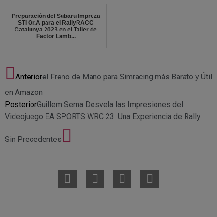
Preparación del Subaru Impreza
STI Gr.A para el RallyRACC
Catalunya 2023 en el Taller de
Factor Lamb...
Anterior
el Freno de Mano para Simracing más Barato y Útil
en Amazon
Posterior
Guillem Serna Desvela las Impresiones del
Videojuego EA SPORTS WRC 23: Una Experiencia de Rally
Sin Precedentes