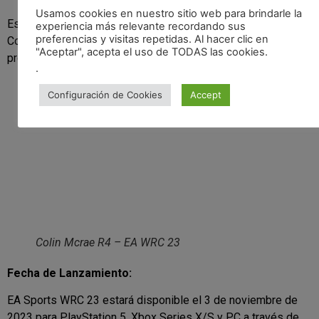
Usamos cookies en nuestro sitio web para brindarle la
Este juego también rinde homenaje a una leyenda del rally,
experiencia más relevante recordando sus
preferencias y visitas repetidas. Al hacer clic en
Colin Mcrae, incluyendo su coche de sueño, el Mcrae R4, un
"Aceptar", acepta el uso de TODAS las cookies.
prototipo creado por el propio piloto.
.
Configuración de Cookies
Accept
Colin Mcrae R4 – EA WRC 23
Fecha de Lanzamiento:
EA Sports WRC 23 estará disponible el 3 de noviembre de
2023 para PlayStation 5, Xbox Series X/S y PC a través de