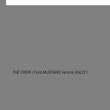
THE CREW | SUBARU BRZ versión todoterreno
THE CREW | Ford MUSTANG versión RALLY |