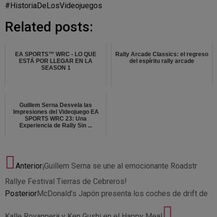
#HistoriaDeLosVideojuegos
Related posts:
EA SPORTS™ WRC - LO QUE
Rally Arcade Classics: el regreso
ESTÁ POR LLEGAR EN LA
del espíritu rally arcade
SEASON 1
Guillem Serna Desvela las
Impresiones del Videojuego EA
SPORTS WRC 23: Una
Experiencia de Rally Sin ...
Anterior
¡Guillem Serna se une al emocionante Roadstr
Rallye Festival Tierras de Cebreros!
Posterior
McDonald’s Japón presenta los coches de drift de
Kalle Rovanperä y Ken Gushi en el Happy Meal