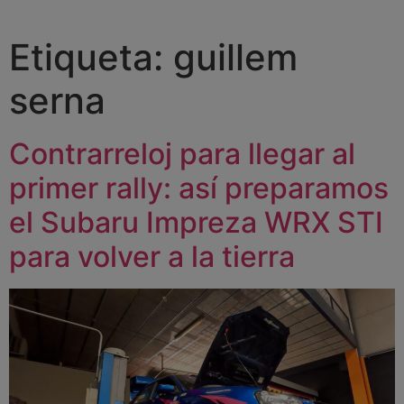
Etiqueta:
guillem
serna
Contrarreloj para llegar al
primer rally: así preparamos
el Subaru Impreza WRX STI
para volver a la tierra