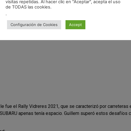
visitas repetidas. Al hacer clic en "Aceptar", acepta el uso
de TODAS las cookies.
.
Configuración de Cookies
Accept
 fue el Rally Vidreres 2021, que se caracterizó por carreteras 
 SUBARU apenas tenía espacio. Guillem superó estos desafíos c