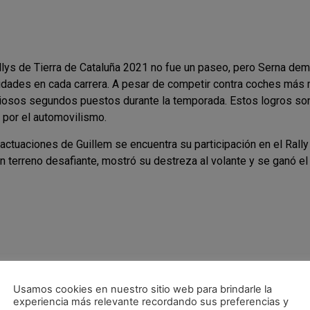
lys de Tierra de Cataluña 2021 no fue un paseo, pero Serna dem
lidades en cada carrera. A pesar de competir contra coches más
liosos segundos puestos durante la temporada. Estos logros so
por el automovilismo.
actuaciones de Guillem se encuentra su participación en el Rall
n terreno desafiante, mostró su destreza al volante y se ganó e
Usamos cookies en nuestro sitio web para brindarle la
experiencia más relevante recordando sus preferencias y