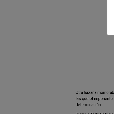
Otra hazaña memorable
las que el imponente
determinación.