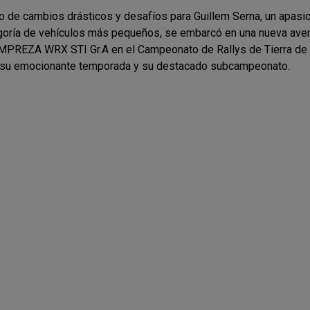
o de cambios drásticos y desafíos para Guillem Serna, un apasion
egoría de vehículos más pequeños, se embarcó en una nueva avent
REZA WRX STI Gr.A en el Campeonato de Rallys de Tierra de C
s su emocionante temporada y su destacado subcampeonato.