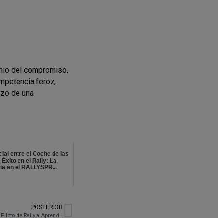
nio del compromiso,
ompetencia feroz,
nzo de una
cial entre el Coche de las
 Éxito en el Rally: La
ia en el RALLYSPR...
POSTERIOR
Guillem Serna Explora su Lado Artístico: De Piloto de Rally a Aprendiz de Tatuador en Why Not Tattoo