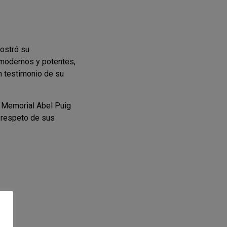
ostró su
 modernos y potentes,
n testimonio de su
y Memorial Abel Puig
l respeto de sus