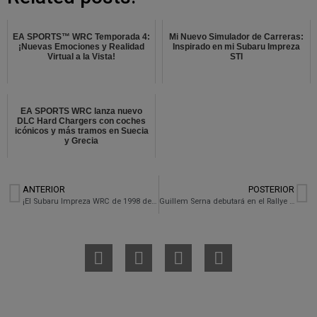
EA SPORTS™ WRC Temporada 4:
Mi Nuevo Simulador de Carreras:
¡Nuevas Emociones y Realidad
Inspirado en mi Subaru Impreza
Virtual a la Vista!
STI
EA SPORTS WRC lanza nuevo
DLC Hard Chargers con coches
icónicos y más tramos en Suecia
y Grecia
ANTERIOR
POSTERIOR
¡El Subaru Impreza WRC de 1998 de Colin McRae llega a Gran Turismo 7 junto con nuevas físicas mejoradas!
Guillem Serna debutará en el Rallye Villa de Llanes 2024 con su Subaru