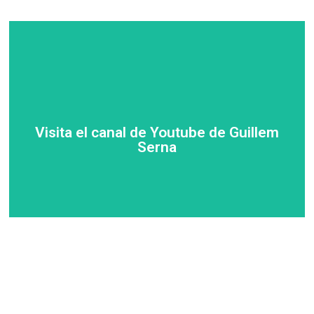
Visitar
Visita el canal de Youtube de Guillem
Serna
Serna
Visita el canal de Youtube de Guillem