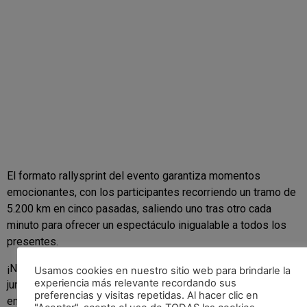
El formato rallysprint del evento garantiza momentos
emocionantes, con los participantes recorriendo un tramo de
5.200 km en cinco pasadas, saliendo uno tras otro cada
minuto para ofrecer un espectáculo inigualable a todos los
presentes.
¡No te pierdas la oportunidad de vivir la emoción de los rallys
Usamos cookies en nuestro sitio web para brindarle la
experiencia más relevante recordando sus
junto a Guillem Serna y su potente Subaru Impreza WRX STI
preferencias y visitas repetidas. Al hacer clic en
en el Roadstr Rallye Festival Tierras de Cebreros! Prepara