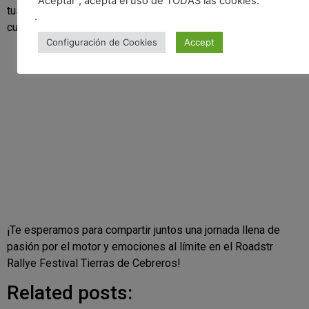
"Aceptar", acepta el uso de TODAS las cookies.
tus sentidos para sentir la velocidad y la adrenalina en cada
.
curva de este emocionante evento.
Configuración de Cookies
Accept
¡Te esperamos para compartir juntos una jornada llena de
pasión por el motor y emociones al límite en el Roadstr
Rallye Festival Tierras de Cebreros!
Related posts: