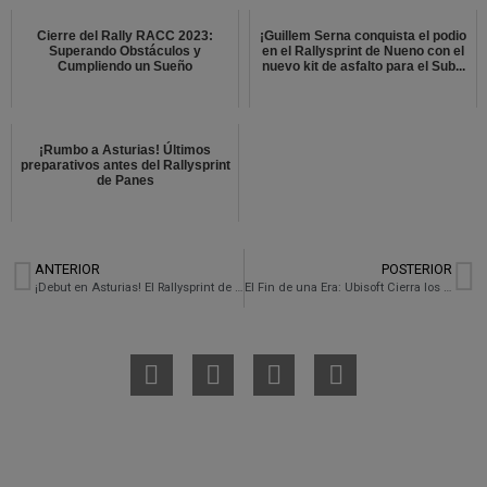
Cierre del Rally RACC 2023:
¡Guillem Serna conquista el podio
Superando Obstáculos y
en el Rallysprint de Nueno con el
Cumpliendo un Sueño
nuevo kit de asfalto para el Sub...
¡Rumbo a Asturias! Últimos
preparativos antes del Rallysprint
de Panes
ANTERIOR
POSTERIOR
¡Debut en Asturias! El Rallysprint de Panes nos lleva al límite sobre las míticas carreteras de Llanes
El Fin de una Era: Ubisoft Cierra los Servidores de ‘The Crew’ Después de 10 Años