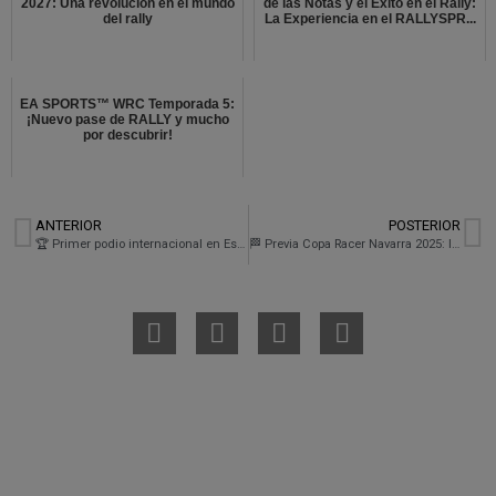
2027: Una revolución en el mundo
de las Notas y el Éxito en el Rally:
del rally
La Experiencia en el RALLYSPR...
EA SPORTS™ WRC Temporada 5:
¡Nuevo pase de RALLY y mucho
por descubrir!
ANTERIOR
POSTERIOR
🏆 Primer podio internacional en Estoril: una carrera loca, luchada hasta el final
🏁 Previa Copa Racer Navarra 2025: llegamos a Los Arcos en plena lucha por el campeonato