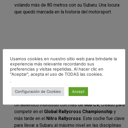
volando más de 80 metros con su Subaru. Una locura
que quedó marcada en la historia del motorsport.
Usamos cookies en nuestro sitio web para brindarle la
experiencia más relevante recordando sus
preferencias y visitas repetidas. Al hacer clic en
"Aceptar", acepta el uso de TODAS las cookies.
.
Configuración de Cookies
Accept
Subaru Impreza de Rallycross
⚡
Un auténtico monstruo con más de
600 CV
, creado para
competir en el
Global Rallycross Championship
y
más tarde en el
Nitro Rallycross
. Este coche fue clave
para llevar a Subaru al máximo nivel en las disciplinas