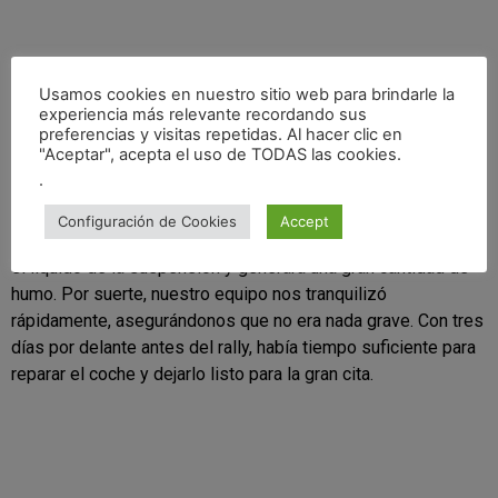
Usamos cookies en nuestro sitio web para brindarle la
experiencia más relevante recordando sus
preferencias y visitas repetidas. Al hacer clic en
"Aceptar", acepta el uso de TODAS las cookies.
.
Tras detenernos para revisar el problema, descubrimos que
Configuración de Cookies
Accept
la suspensión había hecho tope, lo que provocó que saltara
el líquido de la suspensión y generara una gran cantidad de
humo. Por suerte, nuestro equipo nos tranquilizó
rápidamente, asegurándonos que no era nada grave. Con tres
días por delante antes del rally, había tiempo suficiente para
reparar el coche y dejarlo listo para la gran cita.