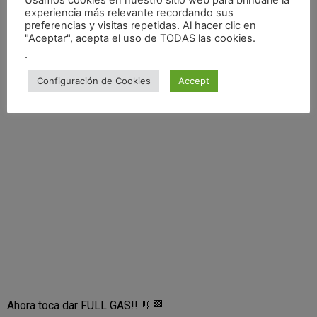
Usamos cookies en nuestro sitio web para brindarle la
Guillem está preparando su vuelta a los rallys, y la próxima
experiencia más relevante recordando sus
preferencias y visitas repetidas. Al hacer clic en
prueba que le espera es el RALLYSPRINT de la CODINA, el
"Aceptar", acepta el uso de TODAS las cookies.
inicio del Campeonato de rallys de tierra de Catalunya. Un
.
rally de tierra en la finca de Xevi Pons, el Circuit de la Codina.
Configuración de Cookies
Accept
Ahora toca dar FULL GAS!! 🤘🏁