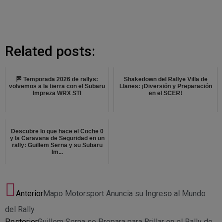
Related posts:
🏁 Temporada 2026 de rallys:
Shakedown del Rallye Villa de
volvemos a la tierra con el Subaru
Llanes: ¡Diversión y Preparación
Impreza WRX STI
en el SCER!
Descubre lo que hace el Coche 0
y la Caravana de Seguridad en un
rally: Guillem Serna y su Subaru
Im...
Anterior
Mapo Motorsport Anuncia su Ingreso al Mundo
del Rally
Posterior
Guillem Serna se Prepara para Brillar en el Rally de