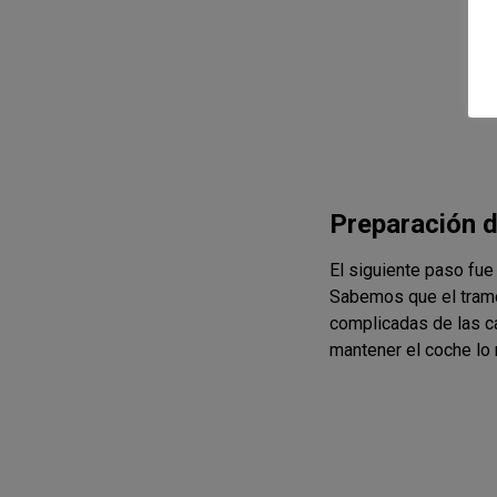
Preparación d
El siguiente paso fue
Sabemos que el tramo
complicadas de las car
mantener el coche lo