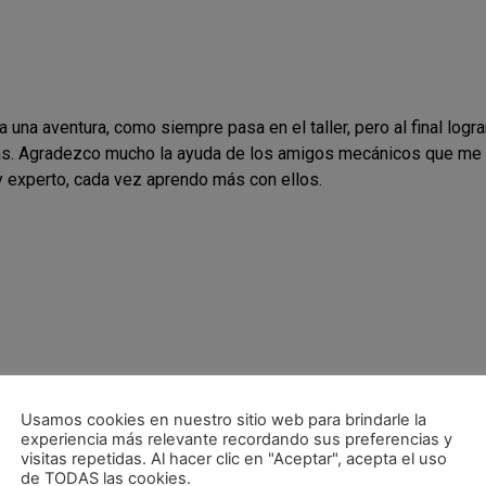
da una aventura, como siempre pasa en el taller, pero al final log
as. Agradezco mucho la ayuda de los amigos mecánicos que me
 experto, cada vez aprendo más con ellos.
Usamos cookies en nuestro sitio web para brindarle la
experiencia más relevante recordando sus preferencias y
visitas repetidas. Al hacer clic en "Aceptar", acepta el uso
de TODAS las cookies.