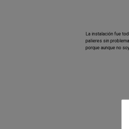
La instalación fue to
palieres sin problem
porque aunque no soy