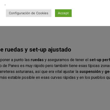
.
Configuración de Cookies
Accept
e ruedas y set-up ajustado
 poner a punto las
ruedas
y asegurarnos de tener el
set-up per
 de Panes es muy rápido pero también tiene esas típicas zona
reteras asturianas, así que era vital ajustar la
suspensión
y
ge
 más estable posible en esas curvas rápidas y en los pueblos q