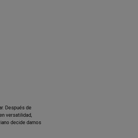
ar. Después de
n versatilidad,
riano decide darnos