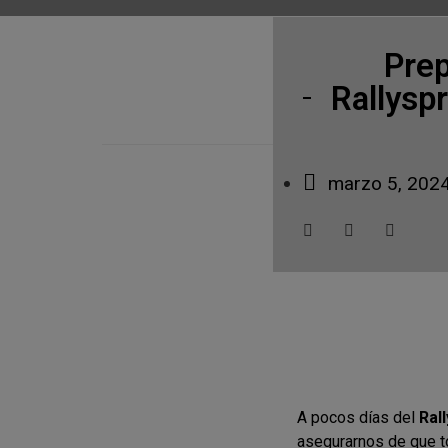
Prep
Rallysp
marzo 5, 202
A pocos días del
Ral
asegurarnos de que t