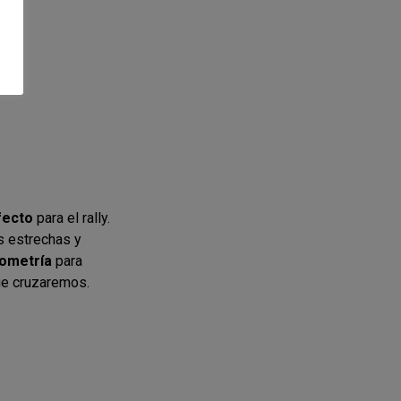
fecto
para el rally.
s estrechas y
ometría
para
ue cruzaremos.