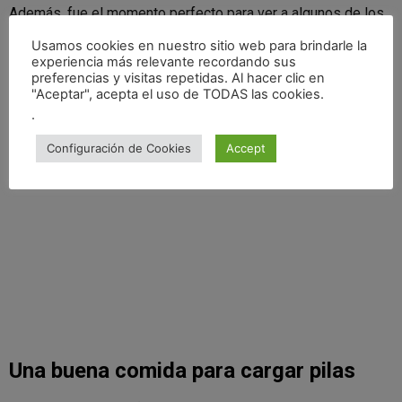
Además, fue el momento perfecto para ver a algunos de los
otros pilotos y echar un vistazo a sus coches. Entre ellos,
Usamos cookies en nuestro sitio web para brindarle la
algunos monstruos como
Dani Sordo
con su
BMW M3
,
experiencia más relevante recordando sus
Surhayén Pernía
y muchos más, que ya estaban preparando
preferencias y visitas repetidas. Al hacer clic en
"Aceptar", acepta el uso de TODAS las cookies.
todo para la carrera.
.
Configuración de Cookies
Accept
Una buena comida para cargar pilas