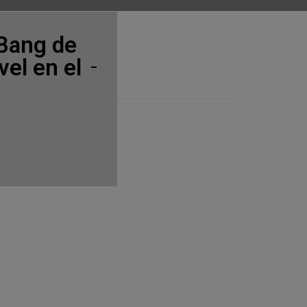
rBang de
el en el