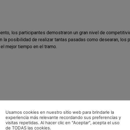
to, los participantes demostraron un gran nivel de competitivi
n la posibilidad de realizar tantas pasadas como desearan, los p
el mejor tiempo en el tramo.
Usamos cookies en nuestro sitio web para brindarle la
experiencia más relevante recordando sus preferencias y
visitas repetidas. Al hacer clic en "Aceptar", acepta el uso
de TODAS las cookies.