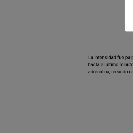
La intensidad fue pa
hasta el último minut
adrenalina, creando u