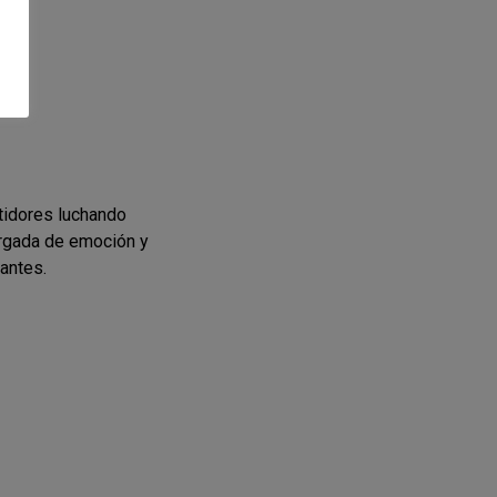
tidores luchando
cargada de emoción y
antes.