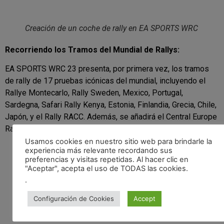
Creación de un coche de rally en EA SPORTS WRC
Recorriendo los Tramos del Mundial de Rallys:
EA SPORTS WRC 23 presenta, por primera vez, los tramos
de rally de 17 pruebas icónicas del mundial, incluyendo el
Rallye Montecarlo, Rally Sweden, Mexico, Portugal,
Sardegna, Safari Rally Kenya, Estonia, Finlandia, Grecia, Chile,
Japón, y el Rally RACC. Además, se añadirá el Central Europe
Rally de forma gratuita.
Usamos cookies en nuestro sitio web para brindarle la
experiencia más relevante recordando sus
preferencias y visitas repetidas. Al hacer clic en
"Aceptar", acepta el uso de TODAS las cookies.
.
Configuración de Cookies
Accept