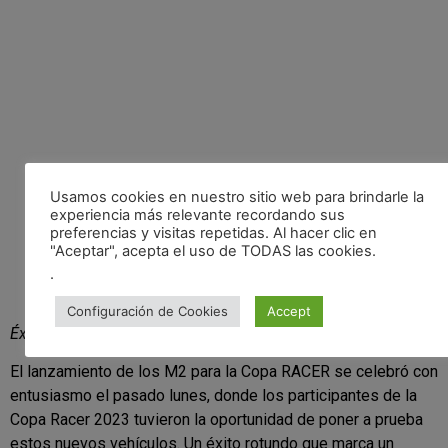
Usamos cookies en nuestro sitio web para brindarle la
experiencia más relevante recordando sus
preferencias y visitas repetidas. Al hacer clic en
"Aceptar", acepta el uso de TODAS las cookies.
.
Guillem Serna BMW M2 GT CUP – Circuito de Navarra
Configuración de Cookies
Accept
Éxito Inicial:
El lanzamiento de los M2 para la Copa RACER se celebró con
entusiasmo el pasado lunes, donde los participantes de la
Copa Racer 2023 tuvieron la oportunidad de poner a prueba
estos nuevos vehículos. Un éxito rotundo que marca un