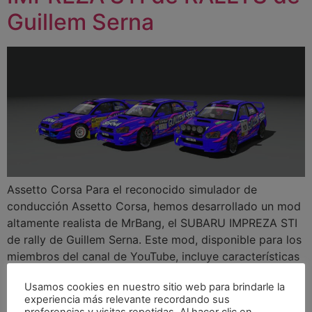
Guillem Serna
Assetto Corsa Para el reconocido simulador de
conducción Assetto Corsa, hemos desarrollado un mod
altamente realista de MrBang, el SUBARU IMPREZA STI
de rally de Guillem Serna. Este mod, disponible para los
miembros del canal de YouTube, incluye características
detalladas como launch control, la potencia exacta del
Usamos cookies en nuestro sitio web para brindarle la
Subaru y una reproducción fiel del interior, incluyendo
experiencia más relevante recordando sus
[…]
preferencias y visitas repetidas. Al hacer clic en