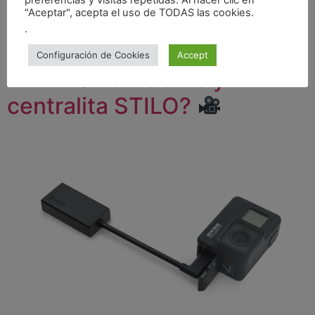
"Aceptar", acepta el uso de TODAS las cookies.
¿Cómo grabar el AUDIO
.
de las ONBOARDS en
Configuración de Cookies
Accept
RALLYS con GoPro y
centralita STILO?