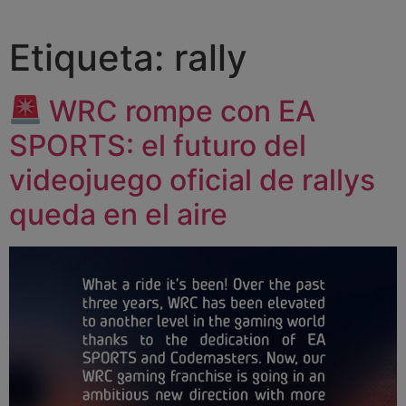
Etiqueta:
rally
WRC rompe con EA
SPORTS: el futuro del
videojuego oficial de rallys
queda en el aire