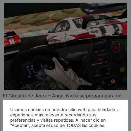
El Circuito de Jerez – Ángel Nieto se prepara para un
fin de semana de acción automovilística por todo lo
alto del 24 al 26 de mayo de 2024, en una cita que
Usamos cookies en nuestro sitio web para brindarle la
experiencia más relevante recordando sus
combinará la segunda ronda de la Copa Racer 2024
preferencias y visitas repetidas. Al hacer clic en
con un evento de sabor internacional: el Jerez Classic,
"Aceptar", acepta el uso de TODAS las cookies.
el Campeonato Portugués de […]