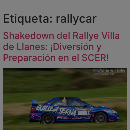
Etiqueta:
rallycar
Shakedown del Rallye Villa
de Llanes: ¡Diversión y
Preparación en el SCER!