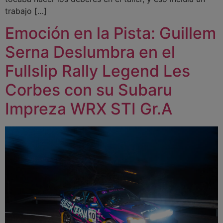
trabajo […]
Emoción en la Pista: Guillem
Serna Deslumbra en el
Fullslip Rally Legend Les
Corbes con su Subaru
Impreza WRX STI Gr.A