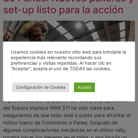
set-up listo para la acción
Usamos cookies en nuestro sitio web para brindarle la
experiencia más relevante recordando sus
preferencias y visitas repetidas. Al hacer clic en
"Aceptar", acepta el uso de TODAS las cookies.
.
Configuración de Cookies
Accept
A pocos días del Rallysprint de Panes, la preparación
del Subaru Impreza WRX STI ha sido clave para
asegurarnos de que todo esté a punto para afrontar el
mítico tramo de Colombres a Panes. Después de
algunas complicaciones mecánicas en el último rally,
tocaba hacer los deberes en el taller, y eso incluía un