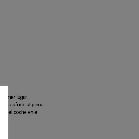
primer lugar,
abía sufrido algunos
es del coche en el
rias.