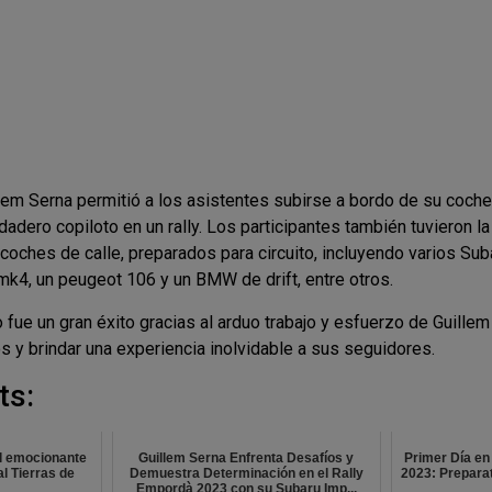
llem Serna permitió a los asistentes subirse a bordo de su coche 
dadero copiloto en un rally. Los participantes también tuvieron l
coches de calle, preparados para circuito, incluyendo varios Sub
i mk4, un peugeot 106 y un BMW de drift, entre otros.
 fue un gran éxito gracias al arduo trabajo y esfuerzo de Guillem
s y brindar una experiencia inolvidable a sus seguidores.
ts:
al emocionante
Guillem Serna Enfrenta Desafíos y
Primer Día en
l Tierras de
Demuestra Determinación en el Rally
2023: Prepara
!
Empordà 2023 con su Subaru Imp...