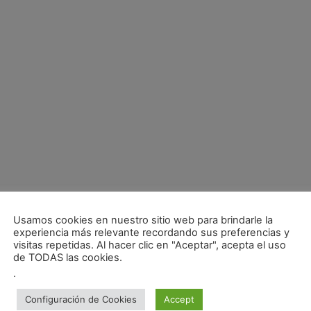
del evento, Guillem Serna tuvo que superar algunos obstáculos. En 
Usamos cookies en nuestro sitio web para brindarle la
experiencia más relevante recordando sus preferencias y
u propio coche de rallys, un Subaru Impreza WRX STI gr.N, que h
visitas repetidas. Al hacer clic en "Aceptar", acepta el uso
st de entrenamiento. Por lo tanto, tuvo que arreglar el parachoqu
de TODAS las cookies.
tura, comprar neumáticos slicks y conseguir las pegatinas necesa
.
Configuración de Cookies
Accept