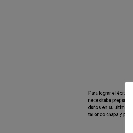
Para lograr el éxito 
necesitaba preparar s
daños en su último te
taller de chapa y pin