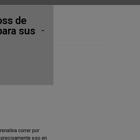
ross de
para sus
renalina correr por
r precisamente eso en