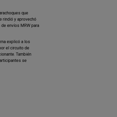
parachoques que
e rindió y aprovechó
ía de envíos MRW para
rna explicó a los
or el circuito de
cionante. También
articipantes se