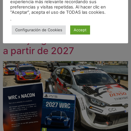
experiencia más relevante recordando sus
aunque con […]
preferencias y visitas repetidas. Al hacer clic en
"Aceptar", acepta el uso de TODAS las cookies.
OFICIAL: NACON
.
desarrollará el nuevo
Configuración de Cookies
Accept
videojuego oficial del WRC
a partir de 2027