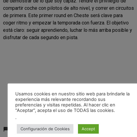
de demostrar de lo que soy capaz. Tendré el privilegio de
compartir coche con pilotos de alto nivel, y correr en circuitos
de primera. Este primer round en Cheste será clave para
coger ritmo y empezar la temporada con fuerza. El objetivo
está claro: seguir aprendiendo, luchar lo más arriba posible y
disfrutar de cada segundo en pista.
Usamos cookies en nuestro sitio web para brindarle la
experiencia más relevante recordando sus
preferencias y visitas repetidas. Al hacer clic en
"Aceptar", acepta el uso de TODAS las cookies.
.
Configuración de Cookies
Accept
🏁 Calendario Copa Racer 2024