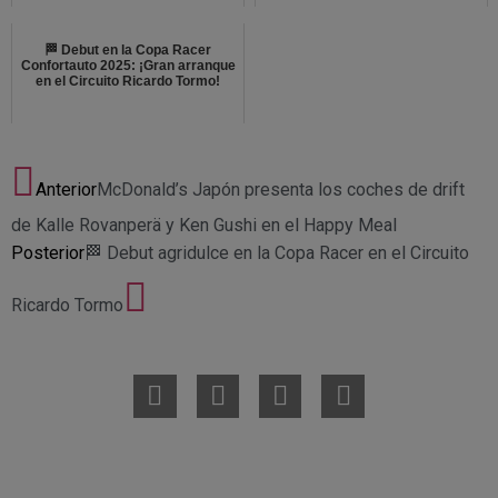
🏁 Debut en la Copa Racer
Confortauto 2025: ¡Gran arranque
en el Circuito Ricardo Tormo!
Anterior
McDonald’s Japón presenta los coches de drift
de Kalle Rovanperä y Ken Gushi en el Happy Meal
Posterior
🏁 Debut agridulce en la Copa Racer en el Circuito
Ricardo Tormo