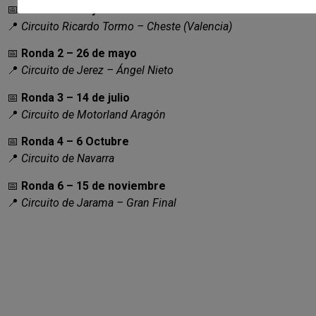
📅
Ronda 1 – 13 y 14 de abril
📍
Circuito Ricardo Tormo – Cheste (Valencia)
📅
Ronda 2 – 26 de mayo
📍
Circuito de Jerez – Ángel Nieto
📅
Ronda 3 – 14 de julio
📍
Circuito de Motorland Aragón
📅
Ronda 4 – 6 Octubre
📍
Circuito de Navarra
📅
Ronda 6 – 15 de noviembre
📍
Circuito de Jarama – Gran Final