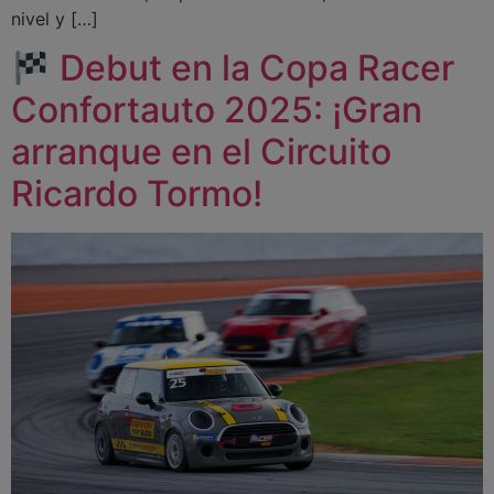
nivel y […]
Debut en la Copa Racer
Confortauto 2025: ¡Gran
arranque en el Circuito
Ricardo Tormo!