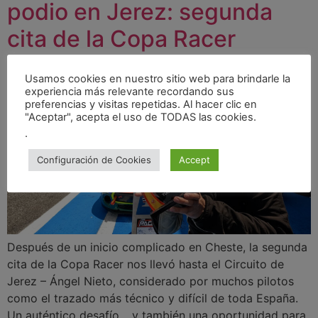
podio en Jerez: segunda
cita de la Copa Racer
Usamos cookies en nuestro sitio web para brindarle la
experiencia más relevante recordando sus
preferencias y visitas repetidas. Al hacer clic en
"Aceptar", acepta el uso de TODAS las cookies.
.
Configuración de Cookies
Accept
Después de un inicio complicado en Cheste, la segunda
cita de la Copa Racer nos llevó hasta el Circuito de
Jerez – Ángel Nieto, considerado por muchos pilotos
como el trazado más técnico y difícil de toda España.
Un auténtico desafío… y también una oportunidad para