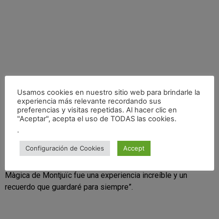
Usamos cookies en nuestro sitio web para brindarle la
experiencia más relevante recordando sus
preferencias y visitas repetidas. Al hacer clic en
Guillem Serna expresó su gratitud por el apoyo del público y
"Aceptar", acepta el uso de TODAS las cookies.
la oportunidad de participar en un evento tan emocionante.
.
“Fue un honor formar parte del E-Motorsport Show y
Configuración de Cookies
Accept
compartir la pista con pilotos tan talentosos”, declaró Serna.
“Poder hacer derrapar el coche de rallycross por la Font
Màgica de Montjuïc fue una experiencia increíble y un
recuerdo que guardaré para siempre”.