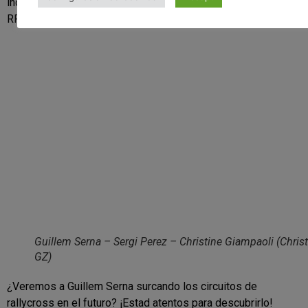
incluida la participación en el campeonato de rallycross de la
RFEda con el Peugeot 208 R2.
Guillem Serna – Sergi Perez – Christine Giampaoli (Chris
GZ)
¿Veremos a Guillem Serna surcando los circuitos de
rallycross en el futuro? ¡Estad atentos para descubrirlo!