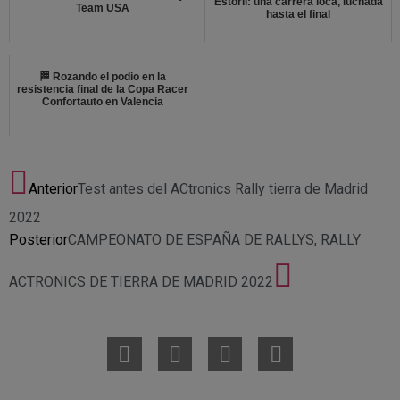
Estoril: una carrera loca, luchada
Team USA
hasta el final
🏁 Rozando el podio en la
resistencia final de la Copa Racer
Confortauto en Valencia
Anterior
Test antes del ACtronics Rally tierra de Madrid
2022
Posterior
CAMPEONATO DE ESPAÑA DE RALLYS, RALLY
ACTRONICS DE TIERRA DE MADRID 2022