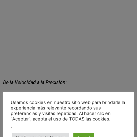
De la Velocidad a la Precisión:
Esta experiencia no solo representa un cambio de ritmo para
Guillem, sino que también destaca su capacidad para
Usamos cookies en nuestro sitio web para brindarle la
experiencia más relevante recordando sus
adaptarse a diferentes disciplinas. Del mismo modo en que
preferencias y visitas repetidas. Al hacer clic en
navega por carreteras complicadas a altas velocidades,
"Aceptar", acepta el uso de TODAS las cookies.
ahora se embarca en la tarea precisa de crear arte en la piel
.
en Why Not Tattoo, fusionando su amor por los rallys con una