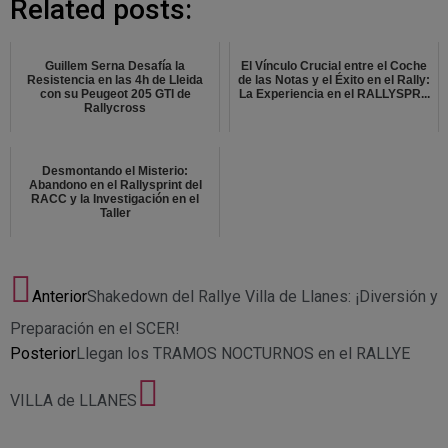
Related posts:
Guillem Serna Desafía la
El Vínculo Crucial entre el Coche
Resistencia en las 4h de Lleida
de las Notas y el Éxito en el Rally:
con su Peugeot 205 GTI de
La Experiencia en el RALLYSPR...
Rallycross
Desmontando el Misterio:
Abandono en el Rallysprint del
RACC y la Investigación en el
Taller
Anterior
Shakedown del Rallye Villa de Llanes: ¡Diversión y
Preparación en el SCER!
Posterior
Llegan los TRAMOS NOCTURNOS en el RALLYE
VILLA de LLANES