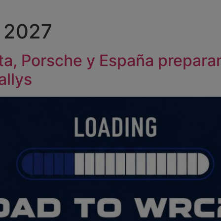
 2027
, Porsche y España preparan 
allys