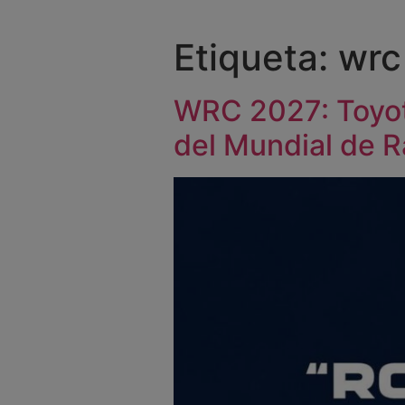
Etiqueta:
wrc
WRC 2027: Toyota
del Mundial de R