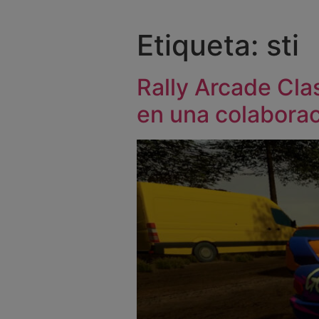
Etiqueta:
sti
Rally Arcade Cla
en una colaborac