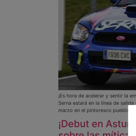
¡Es hora de acelerar y sentir la e
Serna estará en la línea de sali
marzo en el pintoresco pueblo de
¡Debut en Asturia
sobre las míticas