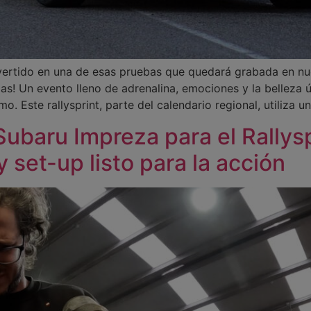
nvertido en una de esas pruebas que quedará grabada en n
ias! Un evento lleno de adrenalina, emociones y la belleza 
imo. Este rallysprint, parte del calendario regional, utiliza u
Subaru Impreza para el Rallys
 set-up listo para la acción