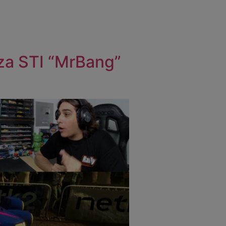
eza STI “MrBang”