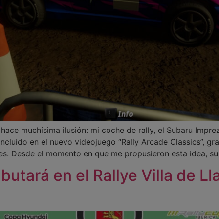
hace muchísima ilusión: mi coche de rally, el Subaru Impre
ncluido en el nuevo videojuego “Rally Arcade Classics”, gr
es. Desde el momento en que me propusieron esta idea, su
butará en el Rallye Villa de L