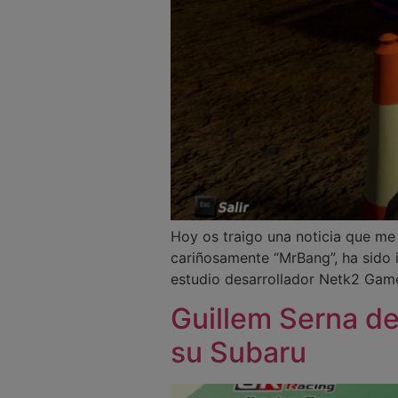
Hoy os traigo una noticia que me 
cariñosamente “MrBang”, ha sido i
estudio desarrollador Netk2 Gam
Guillem Serna de
su Subaru