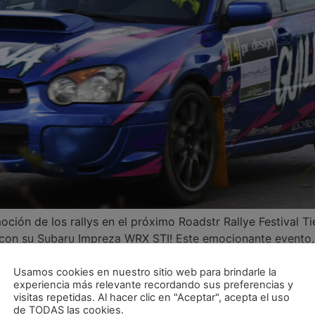
moción de los rallys en el próximo Roadstr Rallye Festival T
da con su Subaru Impreza WRX STI! Este emocionante evento,
 Cebreros, Ávila, promete ser […]
Usamos cookies en nuestro sitio web para brindarle la
s! El Rallysprint de Panes nos 
experiencia más relevante recordando sus preferencias y
visitas repetidas. Al hacer clic en "Aceptar", acepta el uso
 carreteras de Llanes
de TODAS las cookies.