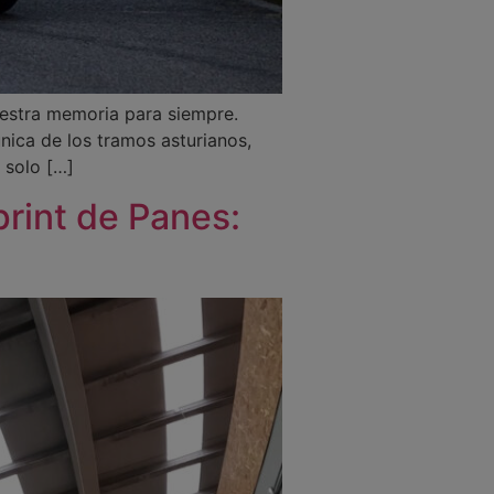
uestra memoria para siempre.
única de los tramos asturianos,
n solo […]
print de Panes: