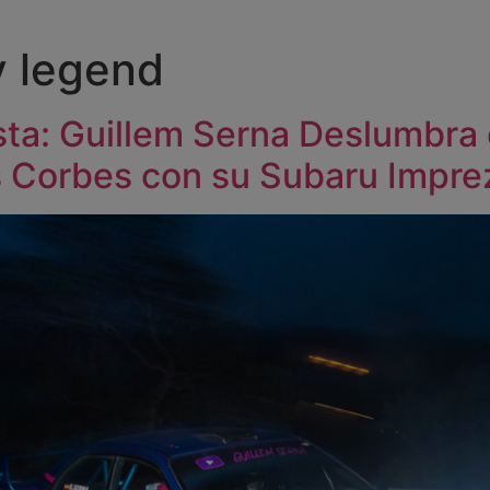
ly legend
ta: Guillem Serna Deslumbra e
s Corbes con su Subaru Impre