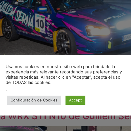
Usamos cookies en nuestro sitio web para brindarle la
experiencia más relevante recordando sus preferencias y
visitas repetidas. Al hacer clic en "Aceptar", acepta el uso
 y nostalgia automovilística, Guillem Serna, reconocido pilo
de TODAS las cookies.
vas alturas en el Fullslip Rally Legend Les Corbes, una c
.
own en la Mítica Cantina: Todo comenzó con el shakedown 
Configuración de Cookies
Accept
cos: El Rally Legend Les Corb
za WRX STI N10 de Guillem Se