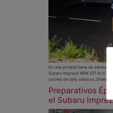
En una jornada llena de adrenalina
Subaru Impreza WRX STI Gr.A a nue
coches de rally clásicos. Shaked
Preparativos Épi
el Subaru Impre