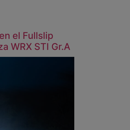
n el Fullslip
za WRX STI Gr.A