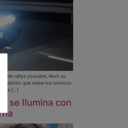
to de rallys youtuber, llevó su
ompetición que reúne los icónicos
en la […]
es se Ilumina con
rna