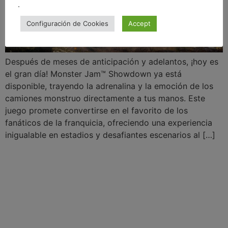
.
Configuración de Cookies
Accept
Después de meses de anticipación y adelantos, ¡hoy es
el gran día! Monster Jam™ Showdown ya está
disponible, trayendo la adrenalina y la emoción de los
camiones monstruo directamente a tus manos. Este
juego promete convertirse en el favorito de los
fanáticos de la franquicia, ofreciendo una experiencia
inigualable en estadios y desafiantes escenarios al […]