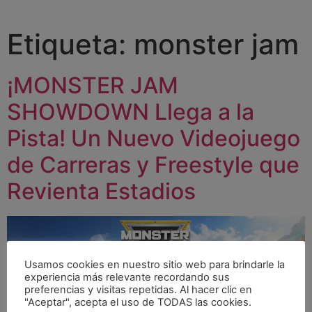
Etiqueta:
monster jam
¡MONSTER JAM
SHOWDOWN Llega a la
Pista! Un Nuevo Videojuego
de Carreras y Freestyle que
Revienta Estadios
Usamos cookies en nuestro sitio web para brindarle la
experiencia más relevante recordando sus
preferencias y visitas repetidas. Al hacer clic en
"Aceptar", acepta el uso de TODAS las cookies.