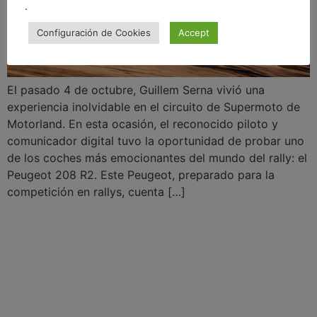
.
Configuración de Cookies
Accept
El pasado 4 de octubre, Guillem Serna vivió una
experiencia inolvidable en el circuito de Supermoto de
Motorland. En esta ocasión, el reconocido piloto y
comunicador digital tuvo la oportunidad de probar uno
de los coches más emocionantes del mundo del rally: el
Peugeot 208 R2. Este Peugeot, preparado para la
competición en rallys, cuenta […]