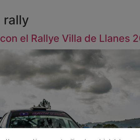
 rally
con el Rallye Villa de Llanes 