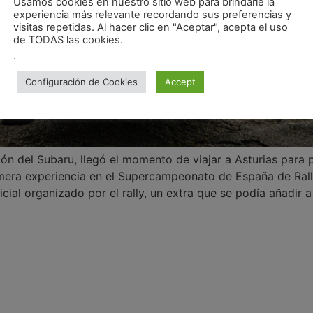
Usamos cookies en nuestro sitio web para brindarle la
experiencia más relevante recordando sus preferencias y
visitas repetidas. Al hacer clic en "Aceptar", acepta el uso
de TODAS las cookies.
.
Configuración de Cookies
Accept
n del Subaru, llegó el momento de viajar a Asturias para 
primera experiencia en el Supercampeonato de España de Ral
cial organizado por el rally, un extra que se podía añadir a