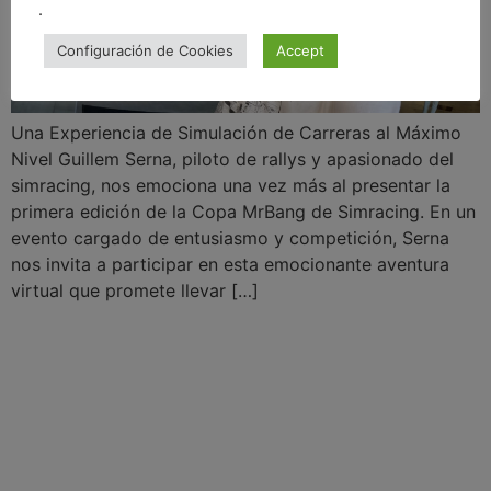
.
Configuración de Cookies
Accept
Una Experiencia de Simulación de Carreras al Máximo
Nivel Guillem Serna, piloto de rallys y apasionado del
simracing, nos emociona una vez más al presentar la
primera edición de la Copa MrBang de Simracing. En un
evento cargado de entusiasmo y competición, Serna
nos invita a participar en esta emocionante aventura
virtual que promete llevar […]