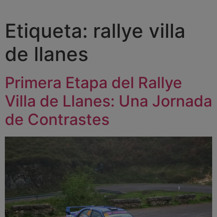
Etiqueta:
rallye villa
de llanes
Primera Etapa del Rallye
Villa de Llanes: Una Jornada
de Contrastes