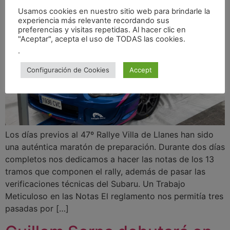
Usamos cookies en nuestro sitio web para brindarle la
experiencia más relevante recordando sus
preferencias y visitas repetidas. Al hacer clic en
"Aceptar", acepta el uso de TODAS las cookies.
.
Configuración de Cookies
Accept
Los días previos al 47º Rallye Villa de Llanes han sido
una auténtica maratón de preparación. Durante dos días
completos nos dedicamos a hacer las notas de los 13
tramos que componen el rally, además de pasar las
verificaciones técnicas del Subaru. Un Trabajo
Meticuloso en las Notas El reglamento nos permitía tres
pasadas por […]