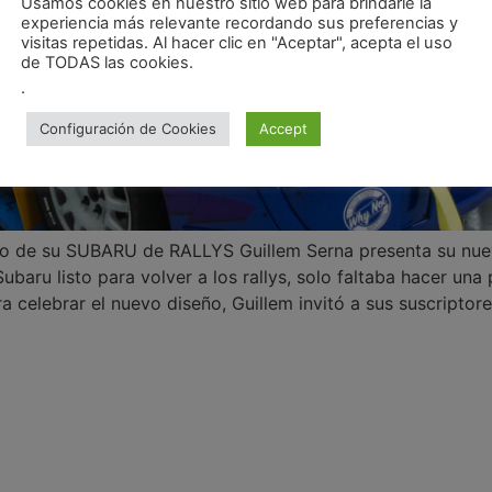
Usamos cookies en nuestro sitio web para brindarle la
experiencia más relevante recordando sus preferencias y
visitas repetidas. Al hacer clic en "Aceptar", acepta el uso
de TODAS las cookies.
.
Configuración de Cookies
Accept
de su SUBARU de RALLYS Guillem Serna presenta su nuev
Subaru listo para volver a los rallys, solo faltaba hacer un
 celebrar el nuevo diseño, Guillem invitó a sus suscriptore