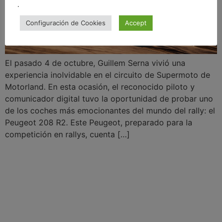
.
Configuración de Cookies
Accept
El pasado 4 de octubre, Guillem Serna vivió una
experiencia inolvidable en el circuito de Supermoto de
Motorland. En esta ocasión, el reconocido piloto y
comunicador digital tuvo la oportunidad de probar uno
de los coches más emocionantes del mundo del rally: el
Peugeot 208 R2. Este Peugeot, preparado para la
competición en rallys, cuenta […]