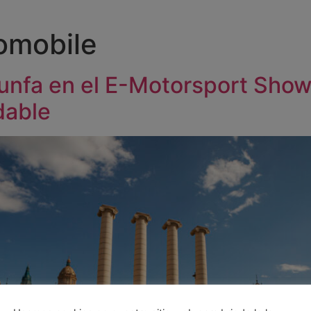
omobile
iunfa en el E-Motorsport Sho
dable