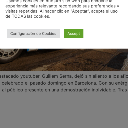
Usamos cookies en nuestro sitio web para brindarle la
experiencia más relevante recordando sus preferencias y
visitas repetidas. Al hacer clic en "Aceptar", acepta el uso
de TODAS las cookies.
.
Configuración de Cookies
Accept
estacado youtuber, Guillem Serna, dejó sin aliento a los af
celebrado el pasado domingo en Barcelona. Con su enérgi
ó al público presente en una demostración inolvidable. Tras