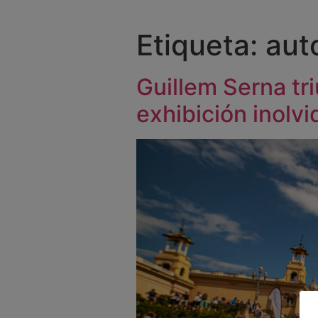
Etiqueta:
aut
Guillem Serna tr
exhibición inolvi