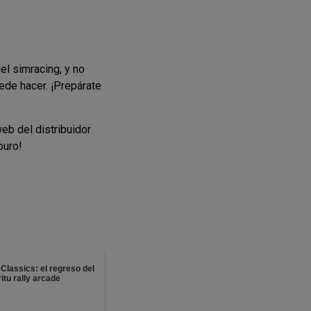
l simracing, y no
de hacer. ¡Prepárate
web del distribuidor
puro!
Classics: el regreso del
itu rally arcade