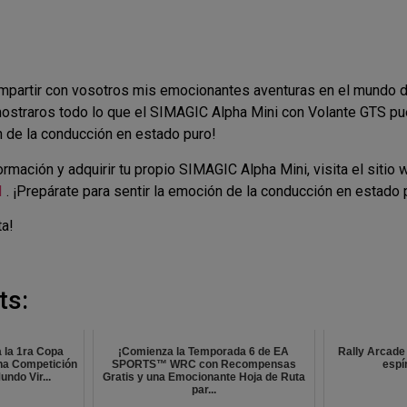
mpartir con vosotros mis emocionantes aventuras en el mundo de
ostraros todo lo que el SIMAGIC Alpha Mini con Volante GTS pue
n de la conducción en estado puro!
rmación y adquirir tu propio SIMAGIC Alpha Mini, visita el sitio 
I
. ¡Prepárate para sentir la emoción de la conducción en estado 
ta!
ts:
 la 1ra Copa
¡Comienza la Temporada 6 de EA
Rally Arcade 
na Competición
SPORTS™ WRC con Recompensas
espír
undo Vir...
Gratis y una Emocionante Hoja de Ruta
par...