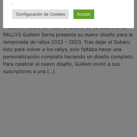
.
Configuración de Cookies
Accept
PRESENTACIÓN del NUEVO diseño de su SUBARU de
RALLYS Guillem Serna presenta su nuevo diseño para la
temporada de rallys 2022 – 2023. Tras dejar el Subaru
listo para volver a los rallys, solo faltaba hacer una
personalización completa haciendo un diseño completo.
Para celebrar el nuevo diseño, Guillem invitó a sus
suscriptores a una […]