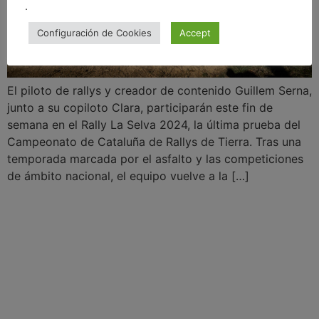
.
Configuración de Cookies
Accept
El piloto de rallys y creador de contenido Guillem Serna,
junto a su copiloto Clara, participarán este fin de
semana en el Rally La Selva 2024, la última prueba del
Campeonato de Cataluña de Rallys de Tierra. Tras una
temporada marcada por el asfalto y las competiciones
de ámbito nacional, el equipo vuelve a la […]