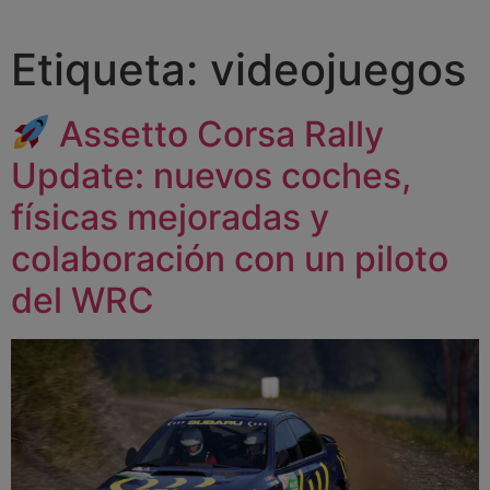
Etiqueta:
videojuegos
Assetto Corsa Rally
Update: nuevos coches,
físicas mejoradas y
colaboración con un piloto
del WRC