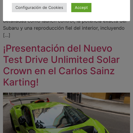
de rally de Guillem Serna. Este mod, disponible para los
Configuración de Cookies
Accept
miembros del canal de YouTube, incluye características
detalladas como launch control, la potencia exacta del
Subaru y una reproducción fiel del interior, incluyendo
[…]
¡Presentación del Nuevo
Test Drive Unlimited Solar
Crown en el Carlos Sainz
Karting!