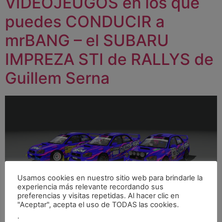
VIDEOJEUGOS en los que
puedes CONDUCIR a
mrBANG – el SUBARU
IMPREZA STI de RALLYS de
Guillem Serna
Usamos cookies en nuestro sitio web para brindarle la
experiencia más relevante recordando sus
preferencias y visitas repetidas. Al hacer clic en
Assetto Corsa Para el reconocido simulador de
"Aceptar", acepta el uso de TODAS las cookies.
conducción Assetto Corsa, hemos desarrollado un mod
.
altamente realista de MrBang, el SUBARU IMPREZA STI